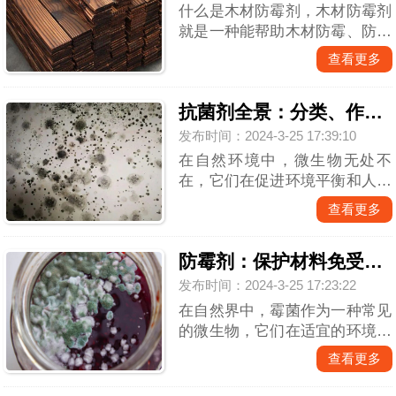
什么是木材防霉剂，木材防霉剂
就是一种能帮助木材防霉、防蓝
变、防虫的药剂，可以去除多种
查看更多
细菌、虫子、及霉菌孢子引起霉
变的霉菌。产品需要渗透性好，
抗菌剂全景：分类、作用机制与应用领域
能渗入木材，抗流失性好，不易
流失，耐药性差，是细菌不产生
发布时间：2024-3-25 17:39:10
抗药...
在自然环境中，微生物无处不
在，它们在促进环境平衡和人类
健康方面发挥着重要作用。然
查看更多
而，某些微生物如细菌、真菌和
病毒等也可能导致感染和疾病之
防霉剂：保护材料免受霉菌侵袭
外，还会对工业产生的产物产生
影响，为了对抗这些看不见的威
发布时间：2024-3-25 17:23:22
胁，人类...
在自然界中，霉菌作为一种常见
的微生物，它们在适宜的环境中
可以迅速繁殖，导致材料变质、
查看更多
损坏甚至危害人类健康。为了对
抗这一挑战，科学家们研发了一