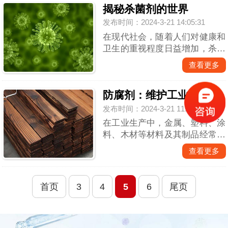
揭秘杀菌剂的世界
系列防霉剂，这些化学物质或天
然产物能够有效抑制霉菌的生
发布时间：2024-3-21 14:05:31
长，保...
在现代社会，随着人们对健康和
卫生的重视程度日益增加，杀菌
剂成为了家庭、医疗以及工业领
查看更多
域中不可或缺的一员。它们默默
地守护着我们的安全，使我们的
防腐剂：维护工业产品安全与延长寿命
生活空间远离有害微生物的侵
扰。但究竟什么是杀菌剂？它们
发布时间：2024-3-21 11:55:16
如何工...
在工业生产中，金属、塑料、涂
料、木材等材料及其制品经常面
临微生物、化学和电化学反应的
查看更多
破坏。这些反应不仅影响材料的
外观和性能，还可能导致结构损
坏，缩短使用寿命。为了保护这
首页
3
4
5
6
尾页
些材料及其产品免受腐蚀，工业
防腐...