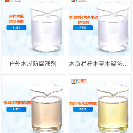
户外木屋防腐液剂
木质栏杆木亭木架防腐剂