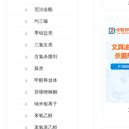
尼泊金酯
均三嗪
季铵盐类
三氯生类
含氯杀菌剂
胍类
甲醛释放体
异噻唑啉酮
纳米银离子
苯氧乙醇
苯氧基乙醇