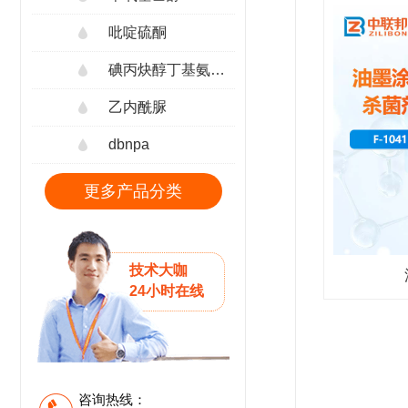
吡啶硫酮
碘丙炔醇丁基氨甲酸酯
乙内酰脲
dbnpa
更多产品分类
技术大咖
24小时在线
咨询热线：