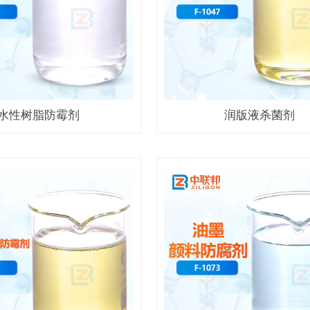
水性树脂防霉剂
润版液杀菌剂