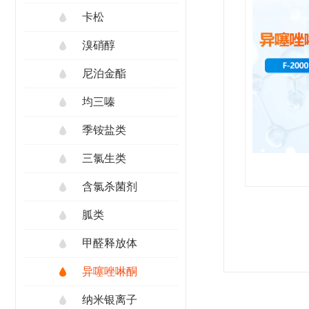
卡松
溴硝醇
尼泊金酯
均三嗪
季铵盐类
三氯生类
含氯杀菌剂
胍类
甲醛释放体
异噻唑啉酮
纳米银离子