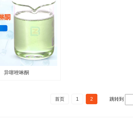
异噻唑啉酮
首页
1
2
跳转到