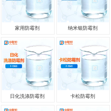
家用防霉剂
纳米银防霉剂
日化洗涤防霉剂
卡松防霉剂