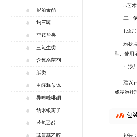
5.
尼泊金酯
二、
均三嗪
1.添
季铵盐类
粉状
三氯生类
型、使用
含氯杀菌剂
2. 
胍类
建议
甲醛释放体
或浸泡处
异噻唑啉酮
纳米银离子
包
苯氧乙醇
包装
苯氧基乙醇