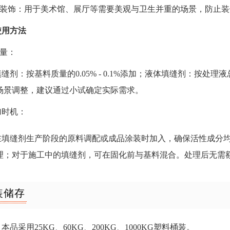
艺术装饰：用于美术馆、展厅等需要美观与卫生并重的场景，防止
使用方法
加量：
填缝剂：按基料质量的
0.05% - 0.1%添加；液体填缝剂：按处理液
场景调整，建议通过小试确定实际需求。
添加时机：
在填缝剂生产阶段的原料调配或成品涂装时加入，确保活性成分
理；对于施工中的填缝剂，可在固化前与基料混合。处理后无需
装储存
：本品采用
25KG、60KG、200KG、1000KG塑料桶装。