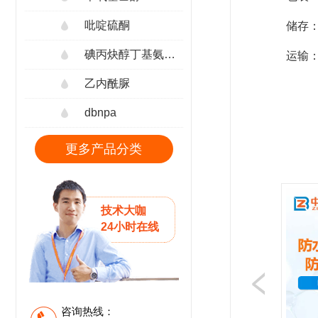
吡啶硫酮
储存
碘丙炔醇丁基氨甲酸酯
运输
乙内酰脲
dbnpa
更多产品分类
技术大咖
24小时在线
咨询热线：