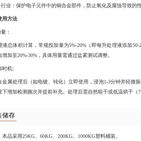
电子行业：保护电子元件中的铜合金部件，防止氧化及腐蚀导致的
使用方法
加量：
理液总体积计算，常规投加量为5%-20%（即每升处理液添加50
增加至20%-30%，具体用量需通过盐雾测试调整。
添加时机:
在金属处理后（如电镀、钝化）立即使用，浸泡1-3分钟并轻微振
下增加检测频次并提前补充。处理后需自然晾干或低温烘干（70-
装储存
本品采用25KG、60KG、200KG、1000KG塑料桶装。