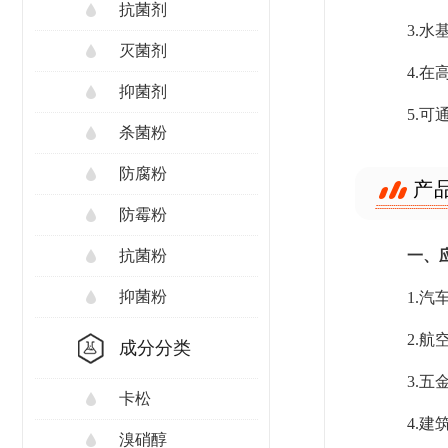
抗菌剂
3.
灭菌剂
4.
抑菌剂
5.
杀菌粉
防腐粉
产
防霉粉
一、
抗菌粉
抑菌粉
1.
2.
成分分类
3.
卡松
4.
溴硝醇