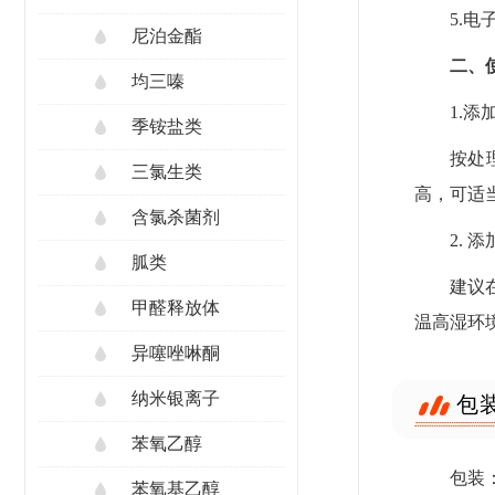
5.
尼泊金酯
二、
均三嗪
1.添
季铵盐类
按处
三氯生类
高，可适当
含氯杀菌剂
2. 
胍类
建议
甲醛释放体
温高湿环境
异噻唑啉酮
纳米银离子
包
苯氧乙醇
包装：
苯氧基乙醇