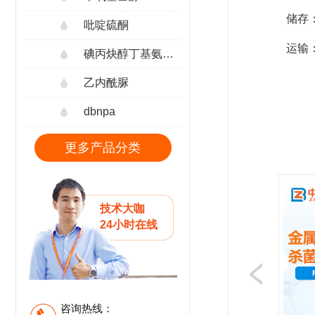
储存
吡啶硫酮
运输
碘丙炔醇丁基氨甲酸酯
乙内酰脲
dbnpa
更多产品分类
技术大咖
24小时在线
咨询热线：