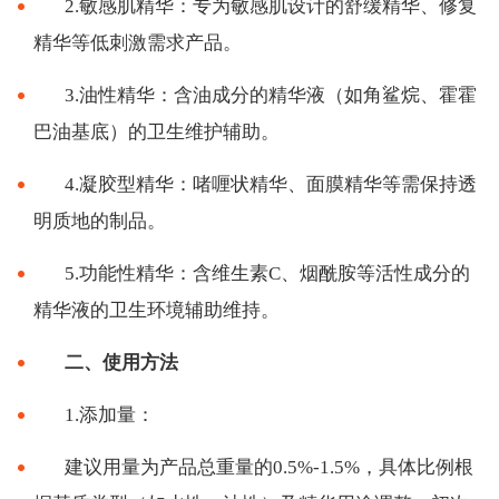
2.敏感肌精华：专为敏感肌设计的舒缓精华、修复
精华等低刺激需求产品。
3.油性精华：含油成分的精华液（如角鲨烷、霍霍
巴油基底）的卫生维护辅助。
4.凝胶型精华：啫喱状精华、面膜精华等需保持透
明质地的制品。
5.功能性精华：含维生素C、烟酰胺等活性成分的
精华液的卫生环境辅助维持。
二、使用方法
1.添加量：
建议用量为产品总重量的
0.5%-1.5%，具体比例根