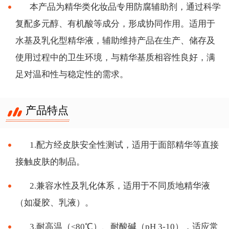
本产品为精华类化妆品专用防腐辅助剂，通过科学
复配多元醇、有机酸等成分，形成协同作用。适用于
水基及乳化型精华液，辅助维持产品在生产、储存及
使用过程中的卫生环境，与精华基质相容性良好，满
足对温和性与稳定性的需求。
产品特点
1.配方经皮肤安全性测试，适用于面部精华等直接
接触皮肤的制品。
2.兼容水性及乳化体系，适用于不同质地精华液
（如凝胶、乳液）。
3.耐高温（≤80℃）、耐酸碱（pH 3-10），适应常