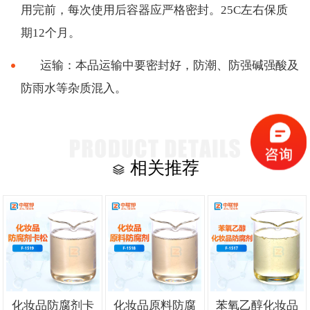
用完前，每次使用后容器应严格密封。
25C左右保质
期12个月。
运输：本品运输中要密封好，防潮、防强碱强酸及
防雨水等杂质混入。
相关推荐
化妆品防腐剂卡
化妆品原料防腐
苯氧乙醇化妆品