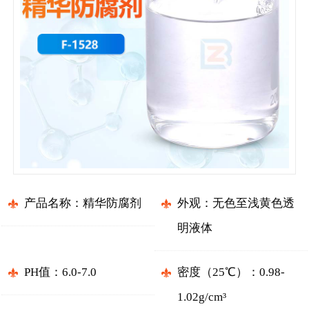
产品名称：精华防腐剂
外观：无色至浅黄色透
明液体
PH值：6.0-7.0
密度（25℃）：0.98-
1.02g/cm³