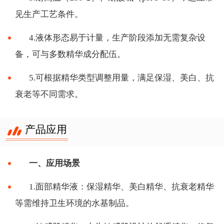
见生产工艺条件。
4.液体形态易于计量，生产阶段添加无需复杂设
备，可与多数精华成分配伍。
5.可根据精华类型调整用量，满足保湿、美白、抗
衰老等不同需求。
产品应用
一、应用场景
1.面部精华液：保湿精华、美白精华、抗衰老精华
等需维持卫生环境的水基制品。