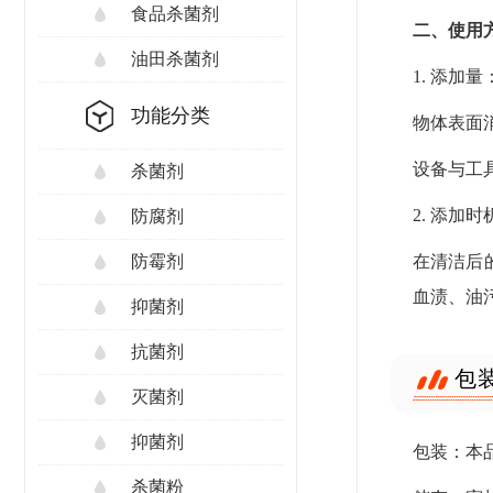
食品杀菌剂
二、使用
油田杀菌剂
1. 添加量
功能分类
物体表面
设备与工具
杀菌剂
2. 添加时
防腐剂
在清洁后
防霉剂
血渍、油
抑菌剂
抗菌剂
包
灭菌剂
抑菌剂
包装：本品
杀菌粉