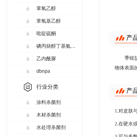
苯氧乙醇
苯氧基乙醇
吡啶硫酮
产
碘丙炔醇丁基氨甲酸酯
季铵
乙内酰脲
物体表面
dbnpa
行业分类
产
涂料杀菌剂
1.对皮
木材杀菌剂
2.在硬
水处理杀菌剂
3.可与