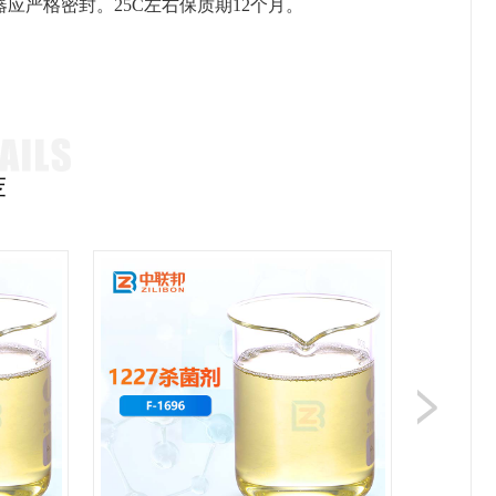
严格密封。25C左右保质期12个月。
荐