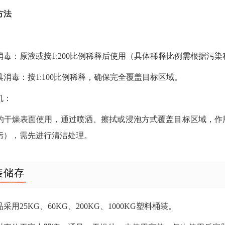
方法
：
消毒：原液或按1:200比例稀释后使用（具体稀释比例需根据污
消毒：按1:100比例稀释，确保完全覆盖目标区域。
机：
的干燥表面使用，通过喷洒、擦拭或浸泡方式覆盖目标区域，作用
污），需先进行清洁处理。
装储存
采用25KG、60KG、200KG、1000KG塑料桶装。