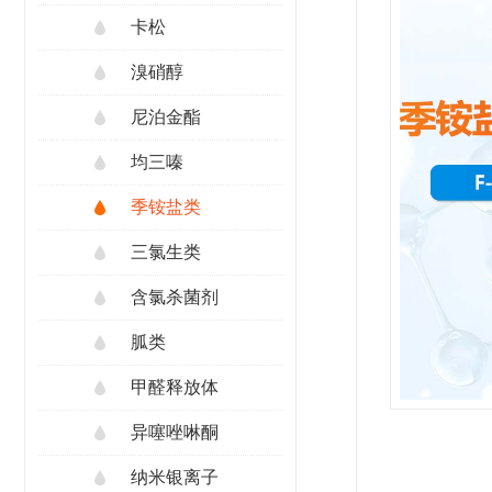
卡松
溴硝醇
尼泊金酯
均三嗪
季铵盐类
三氯生类
含氯杀菌剂
胍类
甲醛释放体
异噻唑啉酮
纳米银离子