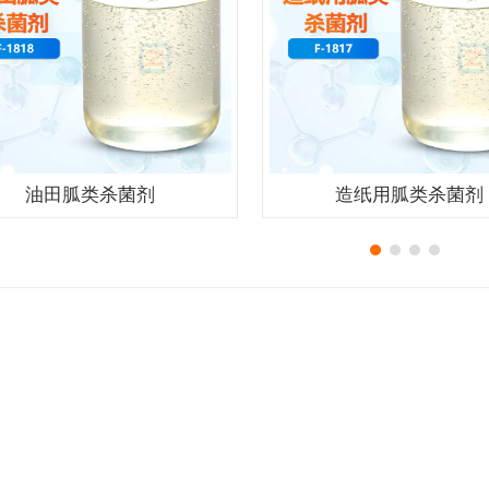
油田胍类杀菌剂
造纸用胍类杀菌剂