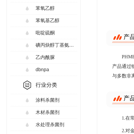
苯氧乙醇
苯氧基乙醇
吡啶硫酮
产
碘丙炔醇丁基氨甲酸酯
PHM
乙内酰脲
产品通过
dbnpa
与多数非
行业分类
产
涂料杀菌剂
木材杀菌剂
1.
水处理杀菌剂
2.