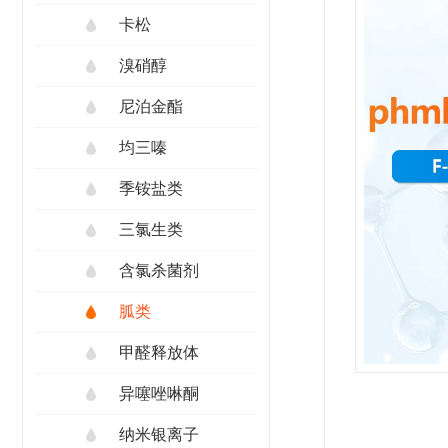
卡松
溴硝醇
尼泊金酯
均三嗪
季铵盐类
三氯生类
含氯杀菌剂
胍类
甲醛释放体
异噻唑啉酮
纳米银离子