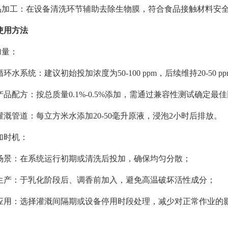
食品加工：在设备清洗环节辅助去除生物膜，符合食品接触材料安
使用方法
加量：
环水系统：建议初始投加浓度为50-100 ppm，后续维持20-50 p
产品配方：按总质量0.1%-0.5%添加，需通过兼容性测试确定最
灌溉管道：每立方米水添加20-50毫升原液，浸泡2小时后排放。
添加时机：
场景：在系统运行初期或清洗后投加，确保均匀分散；
生产：于乳化阶段后、调香前加入，避免高温破坏活性成分；
应用：选择灌溉间隔期或设备停用时段处理，减少对正常作业的