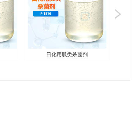
日化用胍类杀菌剂