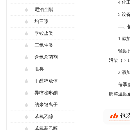
4.
尼泊金酯
5.
均三嗪
二、
季铵盐类
1.添
三氯生类
轻度污
含氯杀菌剂
污染（＞10
胍类
2.添
甲醛释放体
每季
异噻唑啉酮
调整温度至
纳米银离子
包
苯氧乙醇
苯氧基乙醇