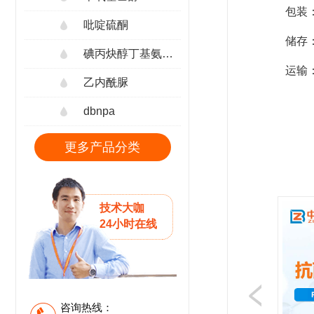
包装：
吡啶硫酮
储存
碘丙炔醇丁基氨甲酸酯
运输
乙内酰脲
dbnpa
更多产品分类
技术大咖
24小时在线
咨询热线：