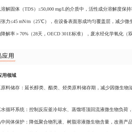
总溶解固体（TDS）≤50,000 mg/L的介质中，活性成分溶解
表面张力≤45 mN/m（25℃），在设备表面形成均匀覆盖层，减少
物降解率＞70%（28天，OECD 301E标准），废水经化学氧化（
品应用
应用领域
化工原料储存：延长醇类、酯类、烃类原料储存期，减少因微生物滋生导
工艺水循环系统：控制反应釜冷却水、蒸馏塔顶回流液微生物负荷，减
产品中间体保护：降低聚合物乳液、树脂溶液微生物含量，改善产品