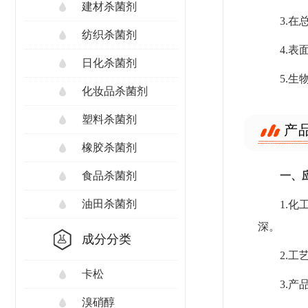
建材杀菌剂
3.在
纺织杀菌剂
4.
日化杀菌剂
5.生
化妆品杀菌剂
塑料杀菌剂
产
橡胶杀菌剂
一、
食品杀菌剂
油田杀菌剂
1.
深。
成分分类
2.
卡松
3.
溴硝醇