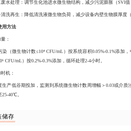
化工废水处理：调节生化池进水微生物结构，减少污泥膨胀（SVI值＜1
设备清洗再生：降低清洗液微生物负荷，减少设备内壁生物膜厚度（
使用方法
加量：
染（微生物计数≤10⁴ CFU/mL）按系统容积0.05%-0.1%添加，中度
⁶ CFU/mL）按0.2%-0.3%添加，循环处理2-4小时。
加时机：
度生产低谷期投加，监测到系统微生物计数周增幅＞0.03或介质
25-40℃。
装储存