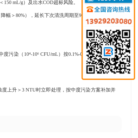
50 mL/g）及出水COD超标风险。
降幅＞80%），延长下次清洗周期至90天以上。
污染（10⁴-10⁶ CFU/mL）按0.1%-0.2%添加，重度
浊度上升＞3 NTU时立即处理，按中度污染方案补加并