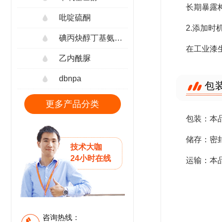
长期暴露构
吡啶硫酮
2.添加时机
碘丙炔醇丁基氨甲酸酯
在工业漆
乙内酰脲
dbnpa
包
更多产品分类
包装：本品
储存：密
技术大咖
24小时在线
运输：本
咨询热线：