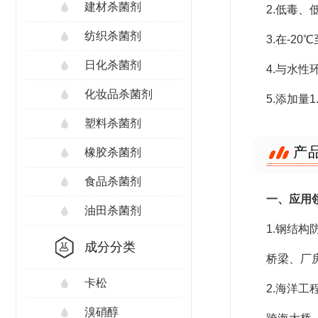
建材杀菌剂
2.低毒
纺织杀菌剂
3.在-2
日化杀菌剂
4.与水
化妆品杀菌剂
5.添加量
塑料杀菌剂
产
橡胶杀菌剂
食品杀菌剂
一、应用
油田杀菌剂
1.钢结构
成分分类
桥梁、厂
卡松
2.海洋工
溴硝醇