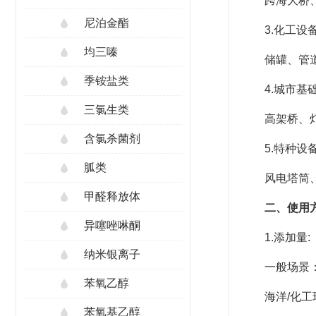
跨海大桥
尼泊金酯
3.化工设
均三嗪
储罐、管
季铵盐类
4.城市基
三氯生类
高架桥、
含氯杀菌剂
5.特种设
胍类
风电塔筒
甲醛释放体
二、使用
异噻唑啉酮
1.添加量:
纳米银离子
一般场景：
苯氧乙醇
海洋/化工环
苯氧基乙醇