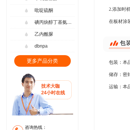
2.添加时机
吡啶硫酮
在板材涂
碘丙炔醇丁基氨甲酸酯
乙内酰脲
包
dbnpa
更多产品分类
包装：本品
储存：密
技术大咖
运输：本
24小时在线
咨询热线：