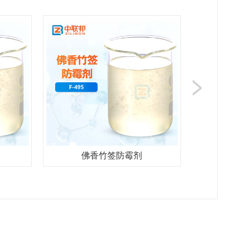
佛香竹签防霉剂