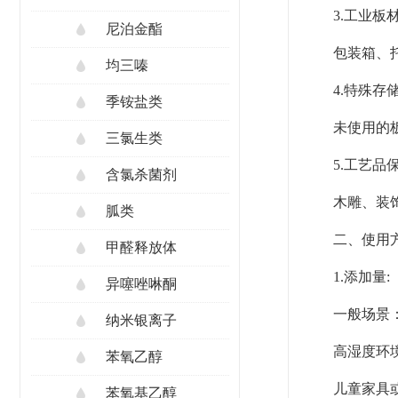
3.工业板
尼泊金酯
包装箱、
均三嗪
4.特殊存
季铵盐类
未使用的
三氯生类
5.工艺品
含氯杀菌剂
木雕、装
胍类
二、使用
甲醛释放体
1.添加量:
异噻唑啉酮
一般场景：
纳米银离子
高湿度环境
苯氧乙醇
儿童家具或
苯氧基乙醇