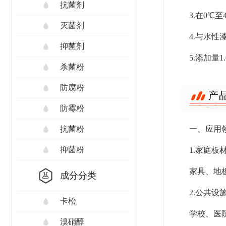
抗菌剂
3.在0
灭菌剂
4.与水
抑菌剂
5.添加量
杀菌粉
防腐粉
产
防霉粉
一、应用
抗菌粉
抑菌粉
1.家庭板
家具、地
成分分类
2.公共设
卡松
学校、医
溴硝醇