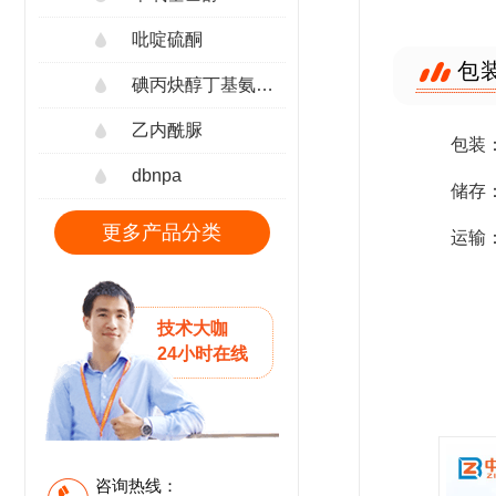
吡啶硫酮
包
碘丙炔醇丁基氨甲酸酯
乙内酰脲
包装：
dbnpa
储存
更多产品分类
运输
技术大咖
24小时在线
咨询热线：