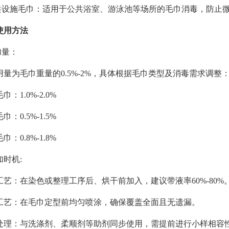
公共设施毛巾：适用于公共浴室、游泳池等场所的毛巾消毒，防止
使用方法
加量：
用量为毛巾重量的0.5%-2%，具体根据毛巾类型及消毒需求调整
巾：1.0%-2.0%
巾：0.5%-1.5%
巾：0.8%-1.8%
添加时机:
工艺：在染色或整理工序后、烘干前加入，建议带液率60%-80%
工艺：在毛巾定型前均匀喷涂，确保覆盖全面且无遗漏。
处理：与洗涤剂、柔顺剂等助剂同步使用，需提前进行小样相容