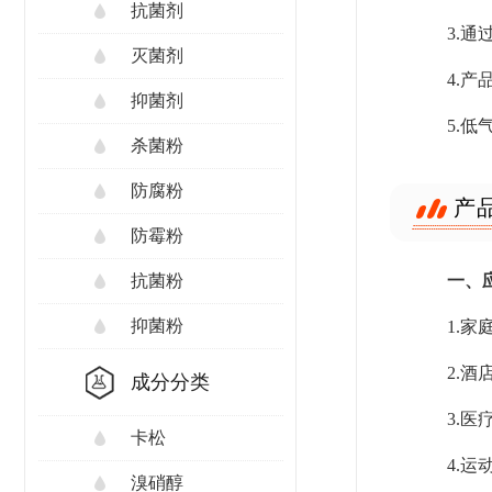
抗菌剂
3.
灭菌剂
4.
抑菌剂
5.
杀菌粉
防腐粉
产
防霉粉
一、
抗菌粉
抑菌粉
1.
2.
成分分类
3.
卡松
4.
溴硝醇