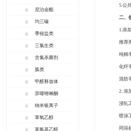
5.
尼泊金酯
二、
均三嗪
1.添
季铵盐类
推荐
三氯生类
纯棉毛
含氯杀菌剂
化纤毛
胍类
混纺毛
甲醛释放体
2. 
异噻唑啉酮
浸轧
纳米银离子
喷涂
苯氧乙醇
同浴
苯氧基乙醇