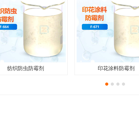
纺织防虫防霉剂
印花涂料防霉剂