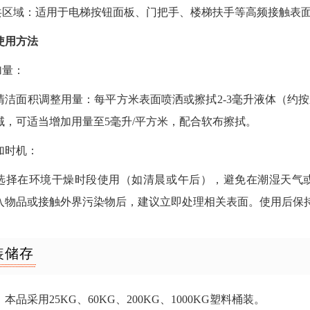
公共区域：适用于电梯按钮面板、门把手、楼梯扶手等高频接触表
使用方法
加量：
清洁面积调整用量：每平方米表面喷洒或擦拭2-3毫升液体（约按
域，可适当增加用量至5毫升/平方米，配合软布擦拭。
添加时机：
选择在环境干燥时段使用（如清晨或午后），避免在潮湿天气或
入物品或接触外界污染物后，建议立即处理相关表面。使用后保持环
装储存
本品采用25KG、60KG、200KG、1000KG塑料桶装。