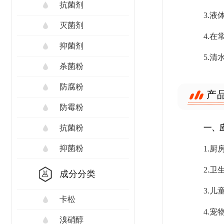
抗菌剂
3.
灭菌剂
4.
抑菌剂
5.
杀菌粉
防腐粉
产
防霉粉
一、
抗菌粉
抑菌粉
1.
2.
成分分类
3.
卡松
4.
溴硝醇