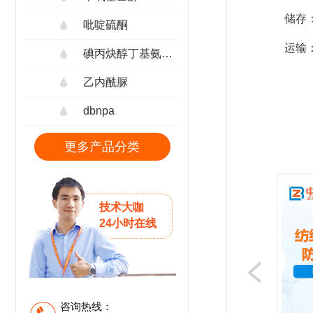
储存
吡啶硫酮
运输
碘丙炔醇丁基氨甲酸酯
乙内酰脲
dbnpa
更多产品分类
技术大咖
24小时在线
咨询热线：