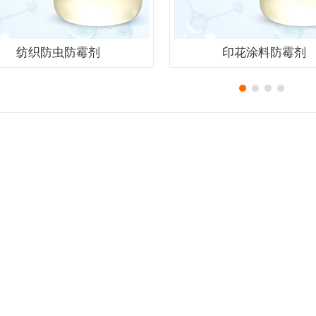
纺织防虫防霉剂
印花涂料防霉剂