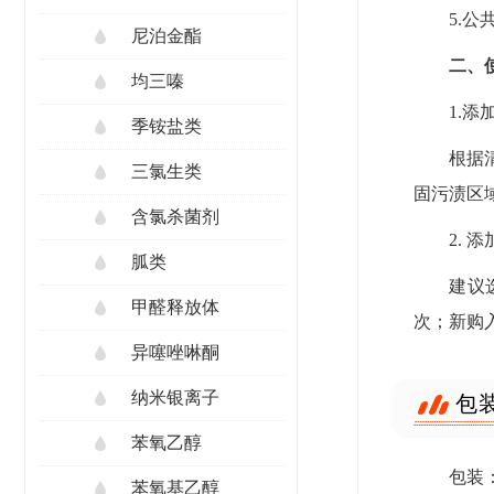
5.
尼泊金酯
二、
均三嗪
1.添
季铵盐类
根据
三氯生类
固污渍区
含氯杀菌剂
2. 
胍类
建议
甲醛释放体
次；新购
异噻唑啉酮
纳米银离子
包
苯氧乙醇
包装：
苯氧基乙醇