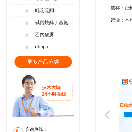
储存：密
吡啶硫酮
运输：本
碘丙炔醇丁基氨甲酸酯
乙内酰脲
dbnpa
更多产品分类
技术大咖
24小时在线
咨询热线：