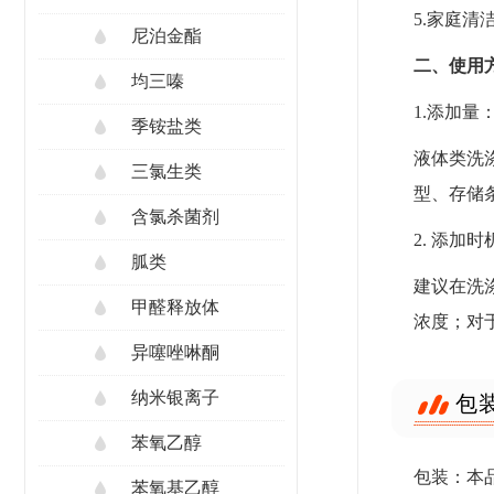
5.家庭
尼泊金酯
二、使用
均三嗪
1.添加量
季铵盐类
液体类洗涤
三氯生类
型、存储
含氯杀菌剂
2. 添加时
胍类
建议在洗
甲醛释放体
浓度；对
异噻唑啉酮
纳米银离子
包
苯氧乙醇
包装：本品
苯氧基乙醇