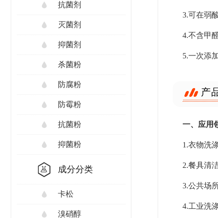
抗菌剂
3.可在弱
灭菌剂
4.不含
抑菌剂
5.一次
杀菌粉
防腐粉
产
防霉粉
一、应用
抗菌粉
抑菌粉
1.衣物
2.餐具
成分分类
3.公共
卡松
4.工业
溴硝醇