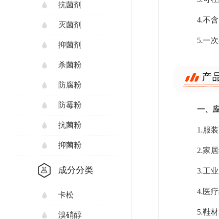
抗菌剂
4.
灭菌剂
5.
抑菌剂
杀菌粉
产
防腐粉
防霉粉
一、
抗菌粉
1.
抑菌粉
2.
成分分类
3.
4.
卡松
5.
溴硝醇