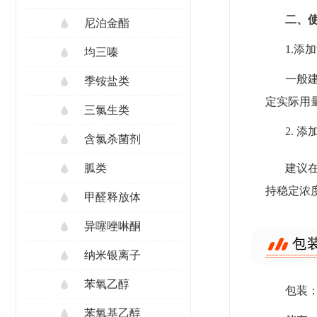
二、
尼泊金酯
1.添
均三嗪
一般
季铵盐类
定实际用
三氯生类
2. 
含氯杀菌剂
建议
胍类
持稳定浓
甲醛释放体
异噻唑啉酮
包
纳米银离子
苯氧乙醇
包装
苯氧基乙醇