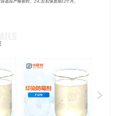
后容器应严格密封。
25C左右保质期12个月。
。
荐