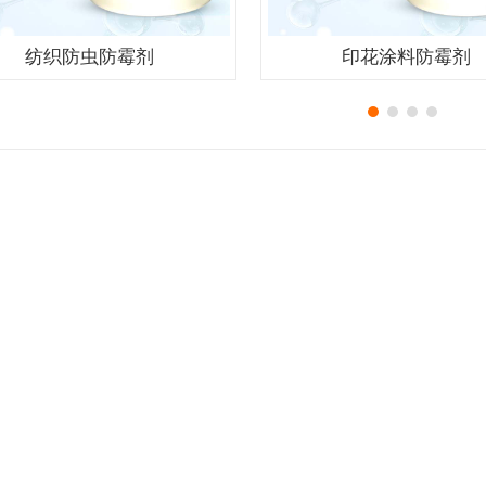
纺织防虫防霉剂
印花涂料防霉剂