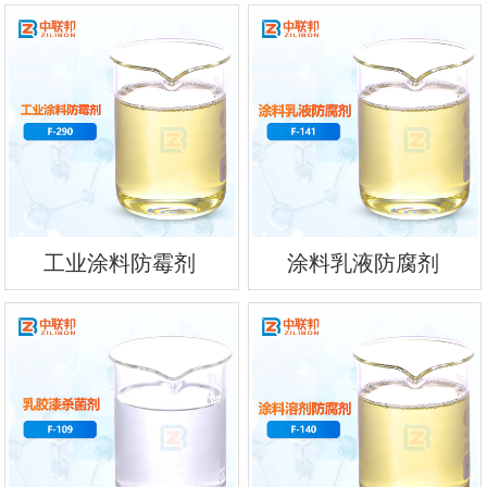
工业涂料防霉剂
涂料乳液防腐剂