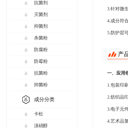
抗菌剂
3.针对
灭菌剂
4.成分
抑菌剂
5.防护
杀菌粉
防腐粉
产
防霉粉
一、应用
抗菌粉
抑菌粉
1.包装
2.纺织
成分分类
3.电子
卡松
4.艺术
溴硝醇