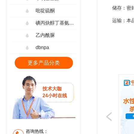
储存：密
吡啶硫酮
运输：本
碘丙炔醇丁基氨甲酸酯
乙内酰脲
dbnpa
更多产品分类
技术大咖
24小时在线
咨询热线：