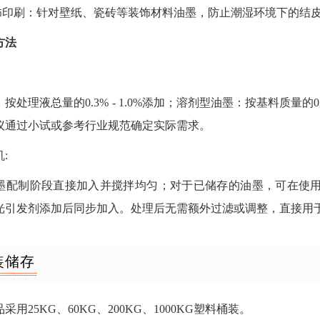
装饰印刷：针对壁纸、瓷砖等装饰材料油墨，防止潮湿环境下的结
方法
：
按处理液总量的0.3% - 1.0%添加；溶剂型油墨：按基料质量的0
议通过小试或参考行业规范确定实际需求。
机:
墨配制阶段直接加入并搅拌均匀；对于已储存的油墨，可在使用前
光引发剂添加后同步加入。处理后无需额外过滤或调整，直接用
装储存
采用25KG、60KG、200KG、1000KG塑料桶装。