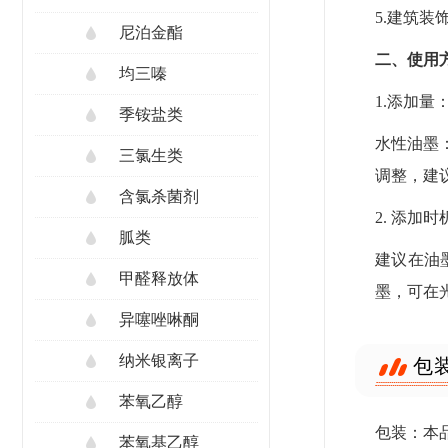
5.建筑
尼泊金酯
二、使用
均三嗪
1.添加量
季铵盐类
水性油墨：
三氯生类
调整，建
含氯杀菌剂
2. 添加时
胍类
建议在油
甲醛释放体
墨，可在
异噻唑啉酮
纳米银离子
包
苯氧乙醇
包装：本品
苯氧基乙醇