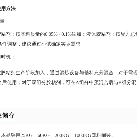
使用方法
加量：
胶粘剂：按基料质量的
0.05% - 0.1%添加；液体胶粘剂：按配方总
条件调整，建议通过小试确定实际需求。
添加时机：
在胶粘剂生产阶段加入，通过混炼设备与基料充分混合；对于需
合后使用；对于双组分胶粘剂，可在
A组分中预混合后与B组分
装储存
：本品采用
25KG、60KG、200KG、1000KG塑料桶装。