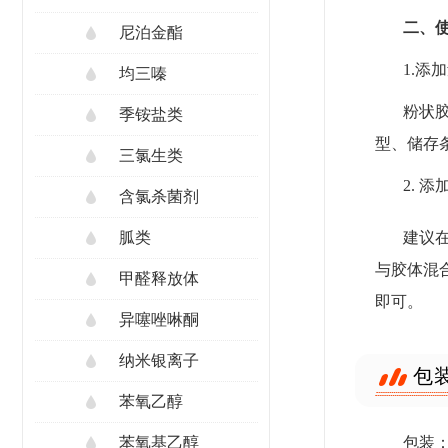
二、
尼泊金酯
1.添
均三嗪
粉状
季铵盐类
型、储存
三氯生类
2. 
含氯杀菌剂
建议
胍类
与胶体混
甲醛释放体
即可。
异噻唑啉酮
纳米银离子
包
苯氧乙醇
包装
苯氧基乙醇