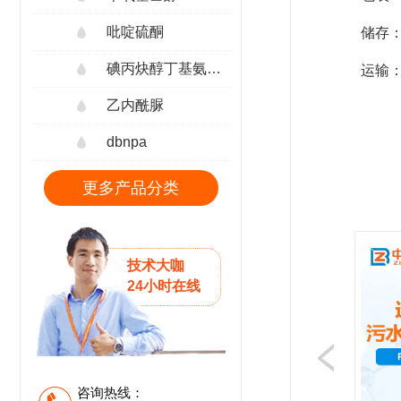
吡啶硫酮
储存
碘丙炔醇丁基氨甲酸酯
运输
乙内酰脲
dbnpa
更多产品分类
技术大咖
24小时在线
咨询热线：