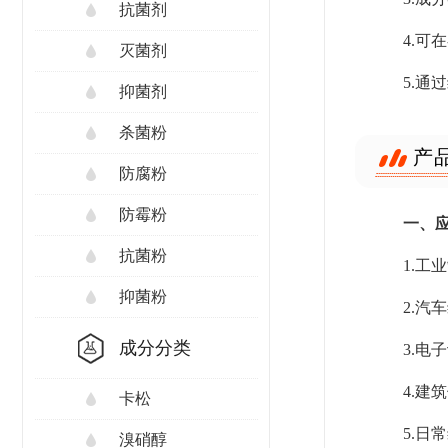
抗菌剂
4.可
灭菌剂
5.
抑菌剂
杀菌粉
产
防腐粉
防霉粉
一、
抗菌粉
1.
抑菌粉
2.
成分分类
3.
4.
卡松
5.
溴硝醇