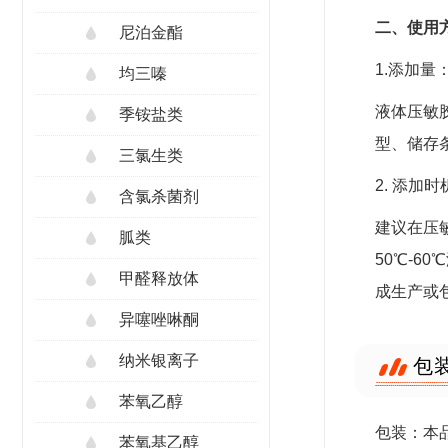
二、使用
尼泊金酯
1.添加量
均三嗪
液体压敏胶
季铵盐类
型、储存
三氯生类
2. 添加时
含氯杀菌剂
建议在压
胍类
50℃-
甲醛释放体
成生产或
异噻唑啉酮
纳米银离子
包
苯氧乙醇
包装：本品
苯氧基乙醇