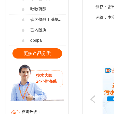
储存：密
吡啶硫酮
运输：本
碘丙炔醇丁基氨甲酸酯
乙内酰脲
dbnpa
更多产品分类
技术大咖
24小时在线
咨询热线：