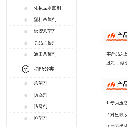
化妆品杀菌剂
塑料杀菌剂
橡胶杀菌剂
产
食品杀菌剂
本产品为
油田杀菌剂
过程，减
功能分类
产
杀菌剂
防腐剂
1.专为
防霉剂
2.对压
抑菌剂
3.与丙