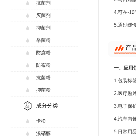
抗菌剂
4.可在-
灭菌剂
5.通过
抑菌剂
杀菌粉
产
防腐粉
防霉粉
一、应用
抗菌粉
1.包装
抑菌粉
2.医疗
成分分类
3.电子
4.汽车
卡松
5.日常
溴硝醇