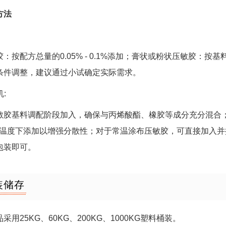
方法
：
：按配方总量的0.05% - 0.1%添加；膏状或粉状压敏胶：按基料质
条件调整，建议通过小试确定实际需求。
机:
敏胶基料调配阶段加入，确保与丙烯酸酯、橡胶等成分充分混合
60℃温度下添加以增强分散性；对于常温涂布压敏胶，可直接加入
包装即可。
装储存
采用25KG、60KG、200KG、1000KG塑料桶装。