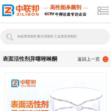
高性能杀菌剂
牛商论道专访企业
表面活性剂异噻唑啉酮
返回上一页