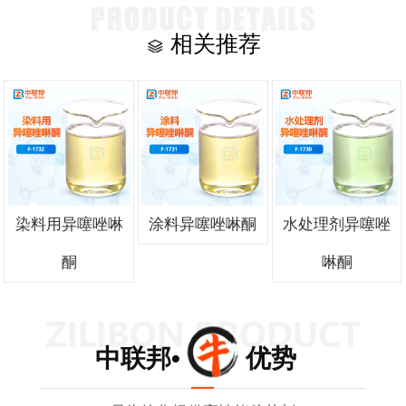
相关推荐
染料用异噻唑啉
涂料异噻唑啉酮
水处理剂异噻唑
酮
啉酮
中联邦• 优势