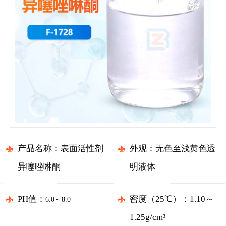
产品名称：表面活性剂
外观：无色至浅黄色透
异噻唑啉酮
明液体
PH值：
密度（25℃）：1.10～
6.0
～
8.0
1.25g/cm³