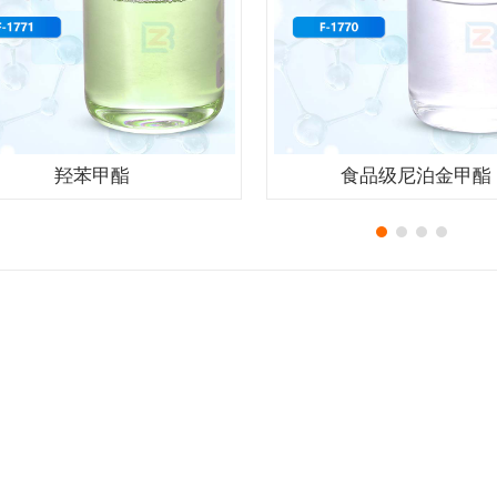
羟苯甲酯
食品级尼泊金甲酯