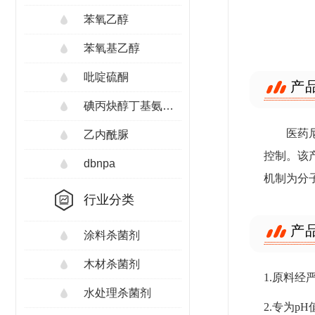
苯氧乙醇
苯氧基乙醇
吡啶硫酮
产
碘丙炔醇丁基氨甲酸酯
医药
乙内酰脲
控制。该
dbnpa
机制为分
行业分类
产
涂料杀菌剂
木材杀菌剂
1.原料
水处理杀菌剂
2.专为p