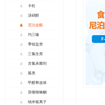
卡松
溴硝醇
尼泊金酯
均三嗪
季铵盐类
三氯生类
含氯杀菌剂
胍类
甲醛释放体
异噻唑啉酮
纳米银离子