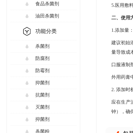
食品杀菌剂
5.医用
油田杀菌剂
二、使用
1.添加量
功能分类
建议初始
杀菌剂
量导致成
防腐剂
口服液制剂
防霉剂
外用药膏中
抑菌剂
2. 添加时
抗菌剂
应在生产
灭菌剂
钟），确
抑菌剂
杀菌粉