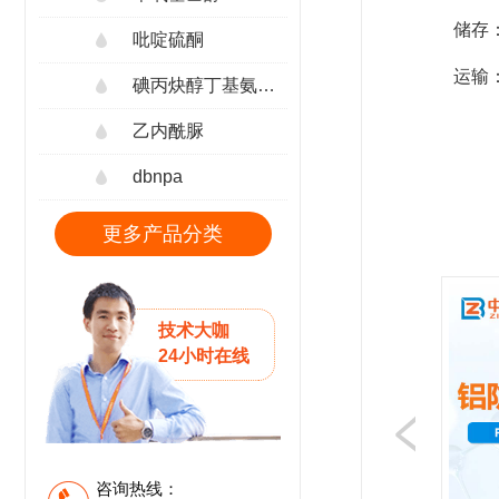
储存
吡啶硫酮
运输
碘丙炔醇丁基氨甲酸酯
乙内酰脲
dbnpa
更多产品分类
技术大咖
24小时在线
咨询热线：