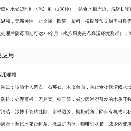
防护膜可承受短时间水流冲刷（≤30秒），适合水槽周边、洗碗机
气味温和，无腐蚀性，对金属、陶瓷、塑料、橡胶等常见厨房材质
单次处理后防霉周期可达2-3个月（模拟厨房高温高湿环境测试）
品应用
应用领域
台面防霉：喷洒于人造石、石英石、木质台面，防止食物残渣或水
厨具防护：处理菜板、刀具架、筷子筒，减少因潮湿引发的木质开
缝隙清洁：涂抹于瓷砖缝隙、水槽边缘、橱柜转角，降低有机物沉
电器防霉：擦拭冰箱密封条、微波炉内壁、咖啡机水箱，减少内部