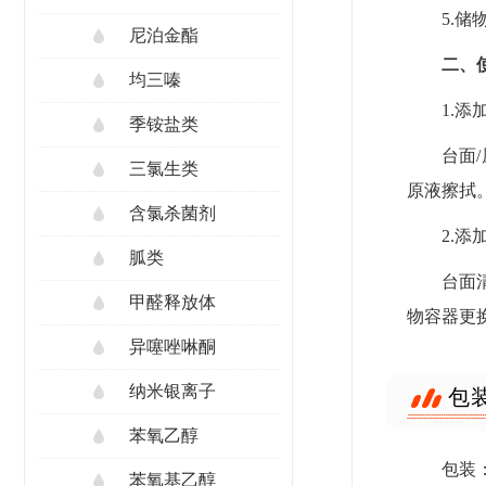
5.
尼泊金酯
二、
均三嗪
1.添
季铵盐类
台面
三氯生类
原液擦拭
含氯杀菌剂
2.添
胍类
台面
甲醛释放体
物容器更
异噻唑啉酮
纳米银离子
包
苯氧乙醇
包装：
苯氧基乙醇