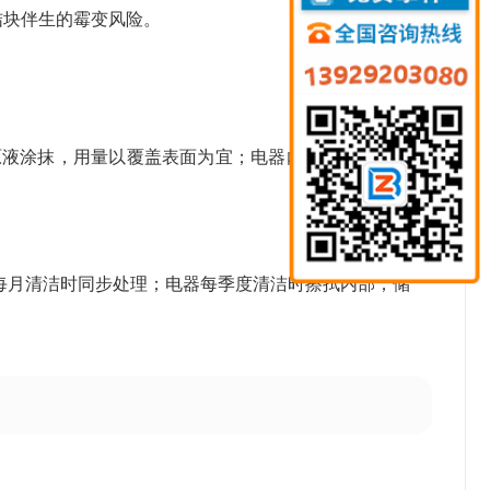
结块伴生的霉变风险。
签蘸取原液涂抹，用量以覆盖表面为宜；电器内部用湿巾蘸取
每月清洁时同步处理；电器每季度清洁时擦拭内部；储