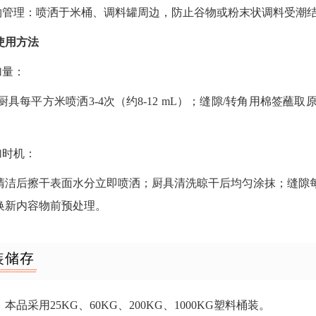
储物管理：喷洒于米桶、调料罐周边，防止谷物或粉末状调料受潮
使用方法
加量：
/厨具每平方米喷洒3-4次（约8-12 mL）；缝隙/转角用棉
。
加时机：
清洁后擦干表面水分立即喷洒；厨具清洗晾干后均匀涂抹；缝隙
换新内容物前预处理。
装储存
本品采用25KG、60KG、200KG、1000KG塑料桶装。