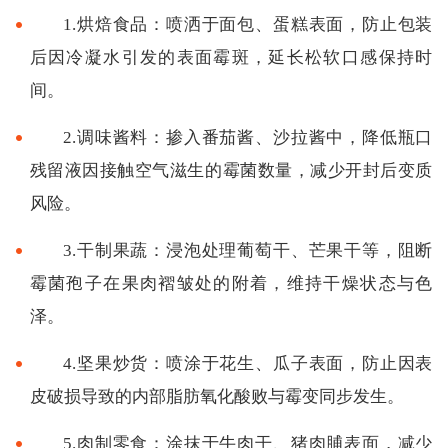
1.烘焙食品：喷洒于面包、蛋糕表面，防止包装
后因冷凝水引发的表面霉斑，延长松软口感保持时
间。
2.调味酱料：掺入番茄酱、沙拉酱中，降低瓶口
残留液因接触空气滋生的霉菌数量，减少开封后变质
风险。
3.干制果蔬：浸泡处理葡萄干、芒果干等，阻断
霉菌孢子在果肉褶皱处的附着，维持干燥状态与色
泽。
4.坚果炒货：喷涂于花生、瓜子表面，防止因表
皮破损导致的内部脂肪氧化酸败与霉变同步发生。
5.肉制零食：涂抹于牛肉干、猪肉脯表面，减少