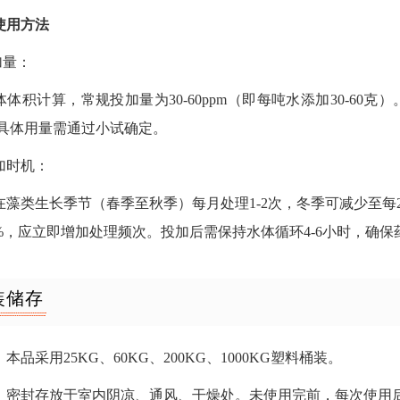
使用方法
加量：
体体积计算，常规投加量为30-60ppm（即每吨水添加30-60
m，具体用量需通过小试确定。
添加时机：
在藻类生长季节（春季至秋季）每月处理1-2次，冬季可减少至每
0%，应立即增加处理频次。投加后需保持水体循环4-6小时，确
装储存
本品采用25KG、60KG、200KG、1000KG塑料桶装。
：密封存放于室内阴凉、通风、干燥处。未使用完前，每次使用后