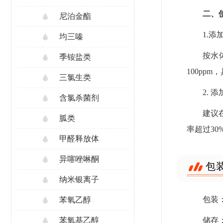
二、
尼泊金酯
1.添
均三嗪
按水
季铵盐类
100pp
三氯生类
2. 
含氯杀菌剂
建议
胍类
率超过3
甲醛释放体
异噻唑啉酮
包
纳米银离子
包装：
苯氧乙醇
储存
苯氧基乙醇