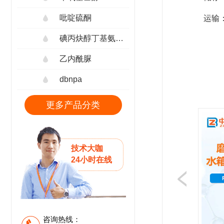
吡啶硫酮
运输
碘丙炔醇丁基氨甲酸酯
乙内酰脲
dbnpa
更多产品分类
技术大咖
24小时在线
咨询热线：