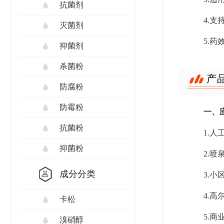
抗菌剂
4.
灭菌剂
5.
抑菌剂
杀菌粉
产
防腐粉
防霉粉
一、
抗菌粉
1.
抑菌粉
2.
成分分类
3.
4.
卡松
5.
溴硝醇