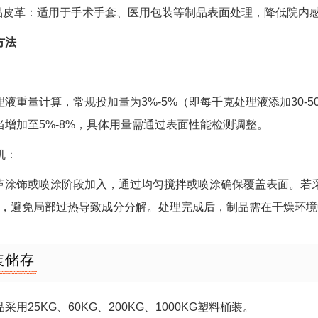
用品皮革：适用于手术手套、医用包装等制品表面处理，降低院内
方法
：
理液重量计算，常规投加量为3%-5%（即每千克处理液添加30-
当增加至5%-8%，具体用量需通过表面性能检测调整。
机：
革涂饰或喷涂阶段加入，通过均匀搅拌或喷涂确保覆盖表面。若
0℃），避免局部过热导致成分分解。处理完成后，制品需在干燥环
装储存
采用25KG、60KG、200KG、1000KG塑料桶装。