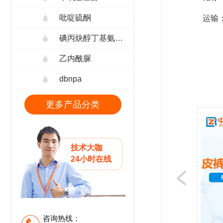
吡啶硫酮
运输
碘丙炔醇丁基氨甲酸酯
乙内酰脲
dbnpa
更多产品分类
技术大咖
24小时在线
咨询热线：