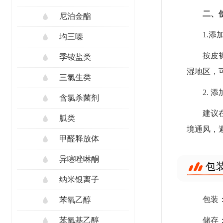
二、
尼泊金酯
1.添
均三嗪
按皮
季铵盐类
湿地区，可
三氯生类
2. 
含氯杀菌剂
建议
胍类
境通风，
甲醛释放体
异噻唑啉酮
包
纳米银离子
包装：
苯氧乙醇
储存
苯氧基乙醇