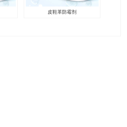
皮鞋革防霉剂