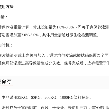
使用方法
加量：
裤保养液重量计算，常规投加量为1.0%-3.0%（即每千克保养液
适当增加至3.0%-5.0%，具体用量需通过微生物检测调整。
添加时机：
在皮裤清洁或上光阶段加入，通过均匀喷涂或擦拭确保覆盖全面。
避免局部湿度过高导致活性成分失效。保养完成后，皮裤需置于
装储存
本品采用25KG、60KG、200KG、1000KG塑料桶装。
：密封存放于室内阴凉、通风、干燥处。未使用完前，每次使用后