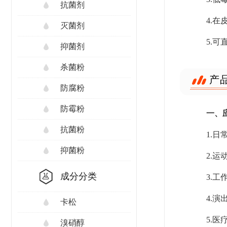
抗菌剂
4.
灭菌剂
5.
抑菌剂
杀菌粉
产
防腐粉
防霉粉
一、
抗菌粉
1.
抑菌粉
2.
成分分类
3.
4.
卡松
5.
溴硝醇