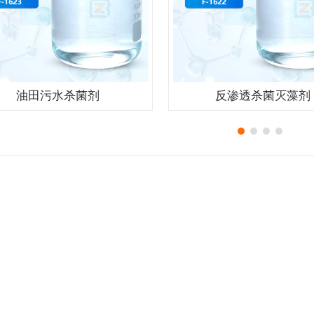
油田污水杀菌剂
反渗透杀菌灭藻剂