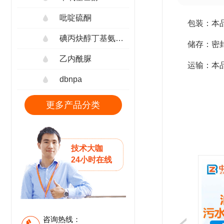
吡啶硫酮
包装：本品
碘丙炔醇丁基氨甲酸酯
储存：密
乙内酰脲
运输：本
dbnpa
更多产品分类
技术大咖
24小时在线
咨询热线：