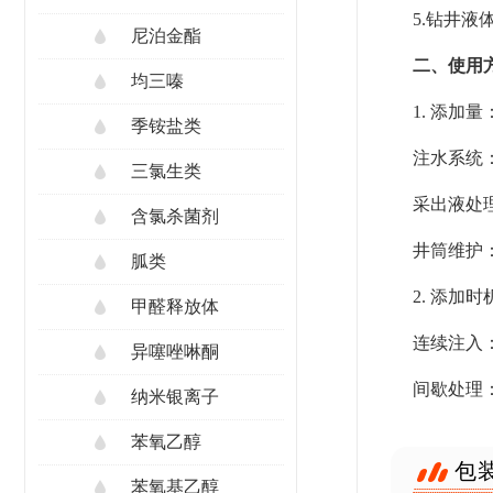
5.钻井
尼泊金酯
二、使用
均三嗪
1. 添加量
季铵盐类
注水系统：
三氯生类
采出液处理
含氯杀菌剂
井筒维护：
胍类
2. 添加时
甲醛释放体
连续注入
异噻唑啉酮
间歇处理：
纳米银离子
苯氧乙醇
包
苯氧基乙醇