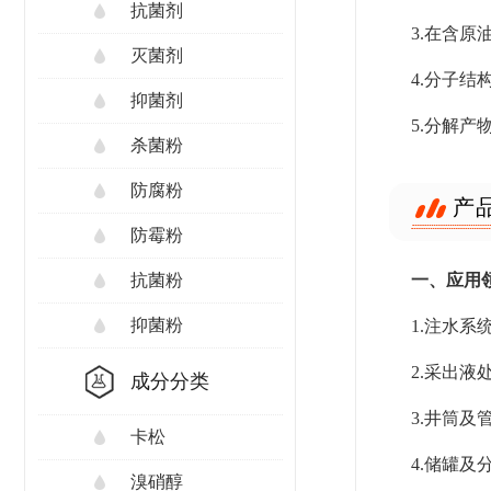
抗菌剂
3.在含
灭菌剂
4.分子
抑菌剂
5.分解
杀菌粉
防腐粉
产
防霉粉
一、应用
抗菌粉
抑菌粉
1.注水
2.采出
成分分类
3.井筒
卡松
4.储罐
溴硝醇